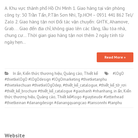
A. Khu vực thành phố Hồ Chí Minh 1. Giao hàng tại văn phòng
công ty: 30 Trần Tấn, P.Tân Sơn Nhì, Tp.HCM – 0931 441 862 Tel/
Zalo 2. Giao hàng tận nơi Đối tác vận chuyển: GHTK, Ahamove,
Grab. . . Giao đến địa chỉ, không giao lên các tầng, lầu tòa nhà,
chung cư… Thời gian giao hàng tận nơi thêm 2 ngày tính từ
ngày hẹn…
Read More »
In ấn
,
Kiến thức thương hiệu
,
Quảng cáo
,
Thiết kế
#lOgO
#thietkelOgO #lOgOdesign #lOgOmarketing #thietketanphu
#thietekechuan #thietkelOgOdep
,
#thiết_kế_catalogue
,
#thiết_kế_tờ_rơi
#thiết_kế_brochure #thiết_kế_catalogue #giaohanh #nhanhang
,
in ấn
,
Kiến
thức thương hiệu
,
Quảng cáo
,
Thiết kế#logo #giaytieude #letterhead
#thietkeinan #danangdesign #danangquangcao #tansonnhi #tanphu
Website