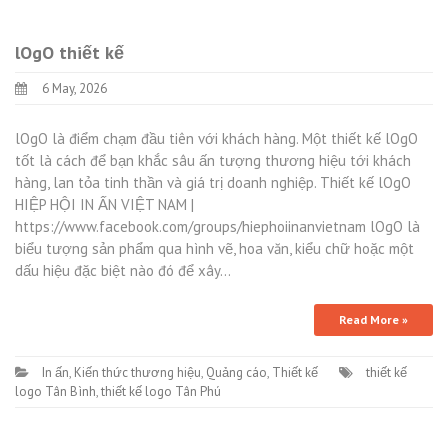
lOgO thiết kế
6 May, 2026
lOgO là điểm chạm đầu tiên với khách hàng. Một thiết kế lOgO
tốt là cách để bạn khắc sâu ấn tượng thương hiệu tới khách
hàng, lan tỏa tinh thần và giá trị doanh nghiệp. Thiết kế lOgO
HIỆP HỘI IN ẤN VIỆT NAM |
https://www.facebook.com/groups/hiephoiinanvietnam lOgO là
biểu tượng sản phẩm qua hình vẽ, hoa văn, kiểu chữ hoặc một
dấu hiệu đặc biệt nào đó để xây…
Read More »
In ấn
,
Kiến thức thương hiệu
,
Quảng cáo
,
Thiết kế
thiết kế
logo Tân Bình
,
thiết kế logo Tân Phú