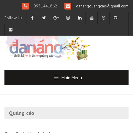
0931441862
danangquangcao@gmail.com
Follow Us
Main Menu
Quảng cáo