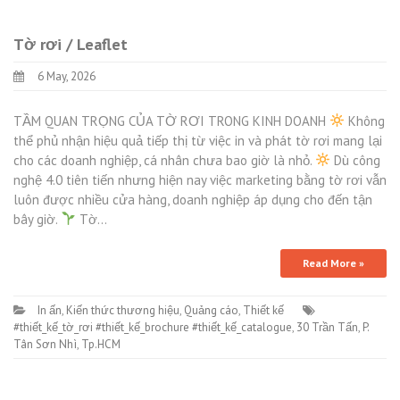
Tờ rơi / Leaflet
6 May, 2026
TẦM QUAN TRỌNG CỦA TỜ RƠI TRONG KINH DOANH
Không
thể phủ nhận hiệu quả tiếp thị từ việc in và phát tờ rơi mang lại
cho các doanh nghiệp, cá nhân chưa bao giờ là nhỏ.
Dù công
nghệ 4.0 tiên tiến nhưng hiện nay việc marketing bằng tờ rơi vẫn
luôn được nhiều cửa hàng, doanh nghiệp áp dụng cho đến tận
bây giờ.
Tờ…
Read More »
In ấn
,
Kiến thức thương hiệu
,
Quảng cáo
,
Thiết kế
#thiết_kế_tờ_rơi #thiết_kế_brochure #thiết_kế_catalogue
,
30 Trần Tấn
,
P.
Tân Sơn Nhì
,
Tp.HCM