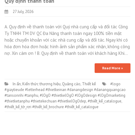
Quy định thanh toán
27 July, 2026
A. Quy định về thanh toán với Quý nhà cung cấp và đối tác Công
Ty TNHH TM DV QC Đa Năng thanh toán ngay 100% tiền mặt
hoặc chuyển khoản với các nhà cung cấp và đối tác. Ngay khi có
hóa đơn hóa đơn hoặc hình ảnh sản phẩm xác nhận, không công
nợ. Xin cám ơn ! B. Quy định về thanh toán với khách hàng Khi…
Read More »
In ấn
,
Kiến thức thương hiệu
,
Quảng cáo
,
Thiết kế
#logo
#giaytieude #letterhead #thietkeinan #danangdesign #danangquangcao
#tansonnhi #tanphu
,
#lOgO #thietkelOgO #lOgOdesign #lOgOmarketing
#thietketanphu #thietekechuan #thietkelOgOdep
,
#thiết_kế_catalogue
,
#thiết_kế_tờ_rơi #thiết_kế_brochure #thiết_kế_catalogue