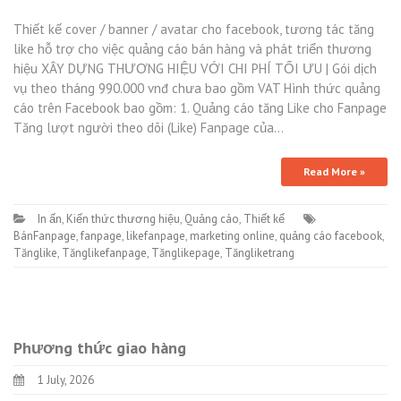
Thiết kế cover / banner / avatar cho facebook, tương tác tăng
like hỗ trợ cho việc quảng cáo bán hàng và phát triển thương
hiệu XÂY DỰNG THƯƠNG HIỆU VỚI CHI PHÍ TỐI ƯU | Gói dịch
vụ theo tháng 990.000 vnđ chưa bao gồm VAT Hình thức quảng
cáo trên Facebook bao gồm: 1. Quảng cáo tăng Like cho Fanpage
Tăng lượt người theo dõi (Like) Fanpage của…
Read More »
In ấn
,
Kiến thức thương hiệu
,
Quảng cáo
,
Thiết kế
BánFanpage
,
fanpage
,
likefanpage
,
marketing online
,
quảng cáo facebook
,
Tănglike
,
Tănglikefanpage
,
Tănglikepage
,
Tăngliketrang
Phương thức giao hàng
1 July, 2026