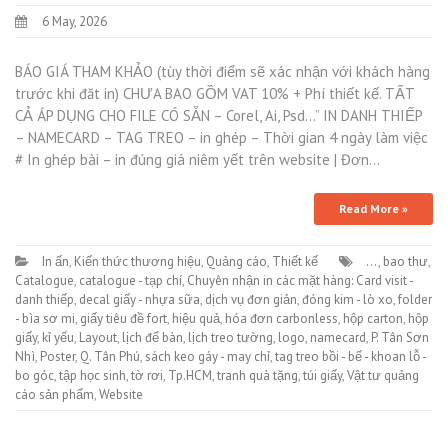
6 May, 2026
BÁO GIÁ THAM KHẢO (tùy thời điểm sẽ xác nhận với khách hàng
trước khi đăt in) CHƯA BAO GỒM VAT 10% + Phí thiết kế. TẤT
CẢ ÁP DỤNG CHO FILE CÓ SẴN – Corel, Ai, Psd…” IN DANH THIẾP
– NAMECARD – TAG TREO – in ghép – Thời gian 4 ngày làm việc
# In ghép bài – in đúng giá niêm yết trên website | Đơn…
Read More »
In ấn
,
Kiến thức thương hiệu
,
Quảng cáo
,
Thiết kế
...
,
bao thư
,
Catalogue
,
catalogue - tạp chí
,
Chuyên nhận in các mặt hàng: Card visit -
danh thiếp
,
decal giấy - nhựa sữa
,
dịch vụ đơn giản
,
đóng kim - lò xo
,
folder
- bìa sơ mi
,
giấy tiêu đề fort
,
hiệu quả
,
hóa đơn carbonless
,
hộp carton
,
hộp
giấy
,
kỉ yếu
,
Layout
,
lịch để bàn
,
lịch treo tường
,
logo
,
namecard
,
P. Tân Sơn
Nhì
,
Poster
,
Q. Tân Phú
,
sách keo gáy - may chỉ
,
tag treo bồi - bế - khoan lỗ -
bo góc
,
tập học sinh
,
tờ rơi
,
Tp.HCM
,
tranh quà tặng
,
túi giấy
,
Vật tư quảng
cáo sản phẩm
,
Website