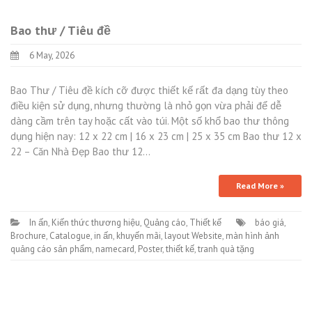
Bao thư / Tiêu đề
6 May, 2026
Bao Thư / Tiêu đề kích cỡ được thiết kế rất đa dạng tùy theo
điều kiện sử dụng, nhưng thường là nhỏ gọn vừa phải để dễ
dàng cầm trên tay hoặc cất vào túi. Một số khổ bao thư thông
dụng hiện nay: 12 x 22 cm | 16 x 23 cm | 25 x 35 cm Bao thư 12 x
22 – Căn Nhà Đẹp Bao thư 12…
Read More »
In ấn
,
Kiến thức thương hiệu
,
Quảng cáo
,
Thiết kế
báo giá
,
Brochure
,
Catalogue
,
in ấn
,
khuyến mãi
,
layout Website
,
màn hình ảnh
quảng cáo sản phẩm
,
namecard
,
Poster
,
thiết kế
,
tranh quà tặng