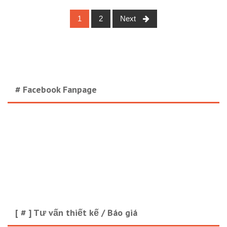
1
2
Next
Posts navigation
# Facebook Fanpage
[ # ] Tư vấn thiết kế / Báo giá