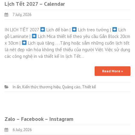
Lịch Tết 2027 – Calendar
7 July, 2026
IN LỊCH TẾT 2027
Lịch để bàn |
Lịch treo tường |
Lịch
gỗ Laminate |
Lịch Mica thiết kế theo yêu cầu Gắn Block 20cm
x 30cm |
Lịch quà tặng . . .Tặng hoặc sắm những cuốn lịch tết
là nét đẹp văn hóa không thể thiếu của người Việt. Việc sử dụng
các công nghệ in và thiết kế In lịch Tết…
Read More »
In ấn
,
Kiến thức thương hiệu
,
Quảng cáo
,
Thiết kế
Zalo – Facebook – Instagram
6 July, 2026