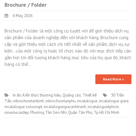
Brochure / Folder
6 May, 2026
Brochure / Folder là một công cụ tuyệt vời để giới thiệu dịch vụ,
sản phẩm của doanh nghiệp đến với khách hàng. Brochure cung
cấp và giới thiệu một cách chi tiết nhất về sản phẩm, dịch vụ, sự
kiện…của một công ty họăc tổ chức nào đó với mục đích tiếp cận
gần hơi tới đối tuợng khách hàng mục tiêu của họ, qua đó, khách
hàng có thể…
Read More »
In ấn
,
Kiến thức thương hiệu
,
Quảng cáo
,
Thiết kế
30 Trần
Tấn
,
inbrochuretanbinh
,
inbrochuretanphu
,
incatalogue
,
incatalogue giare
,
incatalogue soluongit
,
incataloguegiacanhtranh
,
incataloguetphcm
,
innamecarđẹp
,
Phường Tân Sơn Nhì
,
Quận Tân Phú
,
Tp.Hồ Chí Minh