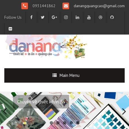
0931441862
danangquangcao@gmail.com
Follow Us
Main Menu
Online Marketing Zalo - Facebook . . .
Previous
Next