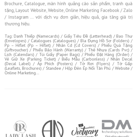
Brochure, Catalogue, màn hình quảng cáo sản phẩm, tranh quà
tặng, Layout Website, Website, Online Marketing Facebook / Zalo
/ Instagram … với dịch vụ đơn giản, hiệu quả, gia tăng giá trị
thương hiệu.
Tag:
Danh Thiếp (Namecards) / Giấy Tiêu Đề (Letterhead) / Bao Thư
(Envelopes) / Catalogues (Catalogues) / Bìa Đựng Hồ Sơ (Folders) /
Pp – Hiflet (Pp – Hiflet) / Nhãn Cd (Cd Covers) / Phiếu Quà Tặng
(Giftvoucher) / Phiếu Bảo Hành (Warranty) / Thẻ Nhựa (Cards Pvc) /
Lịch (Calendars) / Túi Giấy (Paper Bags) / Phiếu Đặt Hàng (Order) /
Vé Giữ Xe (Parking Ticket) / Biểu Mẫu (Carbonless) / Nhãn Decal
(Decal Label) / Áp Phích (Posters) / Tờ Rơi (Flyers) / Tờ Gấp
(Leaflets, Brochures) / Standee / Hộp Đèn Ép Nổi Tân Phú / Website /
Online Marketing…