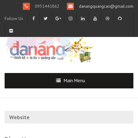
0931441862
danangquangcao@gmail.com
Follow Us
Main Menu
Website