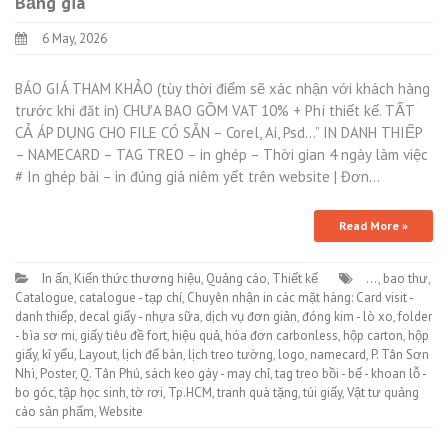
Bảng giá
6 May, 2026
BÁO GIÁ THAM KHẢO (tùy thời điểm sẽ xác nhận với khách hàng
trước khi đăt in) CHƯA BAO GỒM VAT 10% + Phí thiết kế. TẤT
CẢ ÁP DỤNG CHO FILE CÓ SẴN – Corel, Ai, Psd…” IN DANH THIẾP
– NAMECARD – TAG TREO – in ghép – Thời gian 4 ngày làm việc
# In ghép bài – in đúng giá niêm yết trên website | Đơn…
Read More »
In ấn
,
Kiến thức thương hiệu
,
Quảng cáo
,
Thiết kế
...
,
bao thư
,
Catalogue
,
catalogue - tạp chí
,
Chuyên nhận in các mặt hàng: Card visit -
danh thiếp
,
decal giấy - nhựa sữa
,
dịch vụ đơn giản
,
đóng kim - lò xo
,
folder
- bìa sơ mi
,
giấy tiêu đề fort
,
hiệu quả
,
hóa đơn carbonless
,
hộp carton
,
hộp
giấy
,
kỉ yếu
,
Layout
,
lịch để bàn
,
lịch treo tường
,
logo
,
namecard
,
P. Tân Sơn
Nhì
,
Poster
,
Q. Tân Phú
,
sách keo gáy - may chỉ
,
tag treo bồi - bế - khoan lỗ -
bo góc
,
tập học sinh
,
tờ rơi
,
Tp.HCM
,
tranh quà tặng
,
túi giấy
,
Vật tư quảng
cáo sản phẩm
,
Website