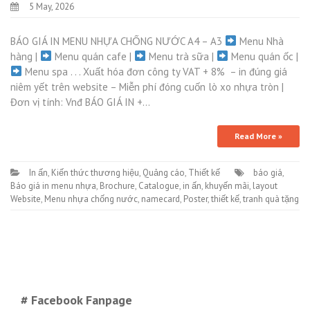
5 May, 2026
BÁO GIÁ IN MENU NHỰA CHỐNG NƯỚC A4 – A3
Menu Nhà
hàng |
Menu quán cafe |
Menu trà sữa |
Menu quán ốc |
Menu spa . . . Xuất hóa đơn công ty VAT + 8% – in đúng giá
niêm yết trên website – Miễn phí đóng cuốn lò xo nhựa tròn |
Đơn vị tính: Vnđ BÁO GIÁ IN +…
Read More »
In ấn
,
Kiến thức thương hiệu
,
Quảng cáo
,
Thiết kế
báo giá
,
Báo giá in menu nhựa
,
Brochure
,
Catalogue
,
in ấn
,
khuyến mãi
,
layout
Website
,
Menu nhựa chống nước
,
namecard
,
Poster
,
thiết kế
,
tranh quà tặng
# Facebook Fanpage