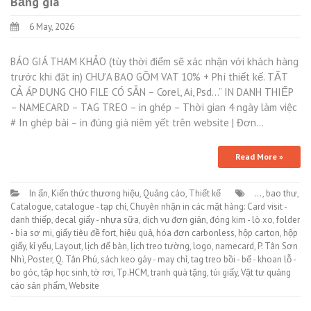
Bảng giá
6 May, 2026
BÁO GIÁ THAM KHẢO (tùy thời điểm sẽ xác nhận với khách hàng
trước khi đăt in) CHƯA BAO GỒM VAT 10% + Phí thiết kế. TẤT
CẢ ÁP DỤNG CHO FILE CÓ SẴN – Corel, Ai, Psd…” IN DANH THIẾP
– NAMECARD – TAG TREO – in ghép – Thời gian 4 ngày làm việc
# In ghép bài – in đúng giá niêm yết trên website | Đơn…
Read More »
In ấn
,
Kiến thức thương hiệu
,
Quảng cáo
,
Thiết kế
...
,
bao thư
,
Catalogue
,
catalogue - tạp chí
,
Chuyên nhận in các mặt hàng: Card visit -
danh thiếp
,
decal giấy - nhựa sữa
,
dịch vụ đơn giản
,
đóng kim - lò xo
,
folder
- bìa sơ mi
,
giấy tiêu đề fort
,
hiệu quả
,
hóa đơn carbonless
,
hộp carton
,
hộp
giấy
,
kỉ yếu
,
Layout
,
lịch để bàn
,
lịch treo tường
,
logo
,
namecard
,
P. Tân Sơn
Nhì
,
Poster
,
Q. Tân Phú
,
sách keo gáy - may chỉ
,
tag treo bồi - bế - khoan lỗ -
bo góc
,
tập học sinh
,
tờ rơi
,
Tp.HCM
,
tranh quà tặng
,
túi giấy
,
Vật tư quảng
cáo sản phẩm
,
Website