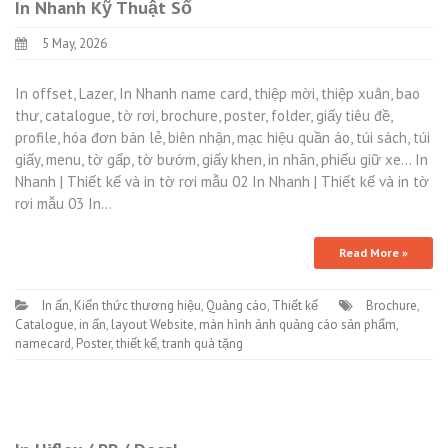
In Nhanh Kỹ Thuật Số
5 May, 2026
In offset, Lazer, In Nhanh name card, thiệp mời, thiệp xuân, bao
thư, catalogue, tờ rơi, brochure, poster, folder, giấy tiêu đề,
profile, hóa đơn bán lẻ, biên nhận, mạc hiệu quần áo, túi sách, túi
giấy, menu, tờ gấp, tờ bướm, giấy khen, in nhãn, phiếu giữ xe… In
Nhanh | Thiết kế và in tờ rơi mẫu 02 In Nhanh | Thiết kế và in tờ
rơi mẫu 03 In…
Read More »
In ấn
,
Kiến thức thương hiệu
,
Quảng cáo
,
Thiết kế
Brochure
,
Catalogue
,
in ấn
,
layout Website
,
màn hình ảnh quảng cáo sản phẩm
,
namecard
,
Poster
,
thiết kế
,
tranh quà tặng