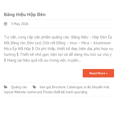
Bảng Hiệu Hộp Đèn
5 May, 2026
Tư vấn, cung cấp sản phẩm quảng cáo Bảng Hiệu – Hộp Đèn Ép
Nổi, Băng rôn, Đèn Led, Chữ nổi Đồng – Inox – Mica – Aluminium
Mica Ép Nổi Hộp $ Chi phí thấp, thiết kế đẹp, hiện đại, phù hợp xu
hướng $ Thiết kế nhỏ gọn, tiện lợi và dễ dàng thu hút sự chú ý
$ Mang lại hiệu quả tối ưu trong việc truyền…
Read More »
Quảng cáo
báo giá
,
Brochure
,
Catalogue
,
in ấn
,
khuyến mãi
,
layout Website
,
namecard
,
Poster
,
thiết kế
,
tranh quà tặng