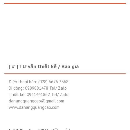
[ # ] Tư vấn thiết kế / Báo giá
Điện thoại bàn: (028) 6676 3368
Di động: 0989881478 Tel/ Zalo
Thiết kế: 0931441862 Tel/ Zalo
danangquangcao@gmail.com
www.danangquangcao.com