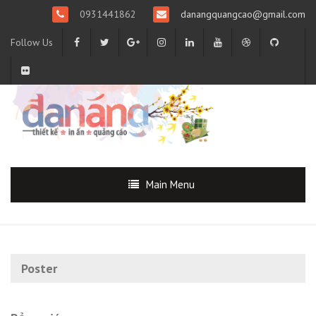
0931441862
danangquangcao@gmail.com
Follow Us
Main Menu
Poster