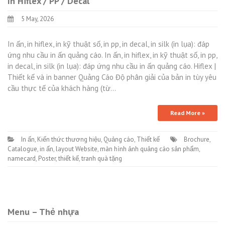
In Hiflex / PP / Decal
5 May, 2026
In ấn, in hiflex, in kỹ thuật số, in pp, in decal, in silk (in lụa): đáp
ứng nhu cầu in ấn quảng cáo. In ấn, in hiflex, in kỹ thuật số, in pp,
in decal, in silk (in lụa): đáp ứng nhu cầu in ấn quảng cáo. Hiflex |
Thiết kế và in banner Quảng Cáo Độ phân giải của bản in tùy yêu
cầu thực tế của khách hàng (từ…
Read More »
In ấn
,
Kiến thức thương hiệu
,
Quảng cáo
,
Thiết kế
Brochure
,
Catalogue
,
in ấn
,
layout Website
,
màn hình ảnh quảng cáo sản phẩm
,
namecard
,
Poster
,
thiết kế
,
tranh quà tặng
Menu – Thẻ nhựa