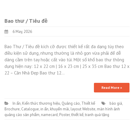
Bao thư / Tiêu đề
6 May, 2026
Bao Thư / Tiêu đề kích cỡ được thiết kế rất đa dạng tùy theo
điều kiện sử dụng, nhưng thường là nhỏ gọn vừa phải để dễ
dàng cầm trên tay hoặc cất vào túi. Một số khổ bao thư thông
dụng hiện nay: 12 x 22 cm | 16 x 23 cm | 25 x 35 cm Bao thư 12 x
22 – Căn Nhà Đẹp Bao thư 12…
Read More »
In ấn
,
Kiến thức thương hiệu
,
Quảng cáo
,
Thiết kế
báo giá
,
Brochure
,
Catalogue
,
in ấn
,
khuyến mãi
,
layout Website
,
màn hình ảnh
quảng cáo sản phẩm
,
namecard
,
Poster
,
thiết kế
,
tranh quà tặng