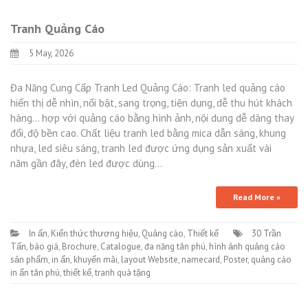
Tranh Quảng Cáo
5 May, 2026
Đa Năng Cung Cấp Tranh Led Quảng Cáo: Tranh led quảng cáo
hiển thị dễ nhìn, nổi bật, sang trọng, tiện dụng, dễ thu hút khách
hàng… hợp với quảng cáo bằng hình ảnh, nội dung dễ dàng thay
đổi, độ bền cao. Chất liệu tranh led bằng mica dẫn sáng, khung
nhựa, led siêu sáng, tranh led được ứng dụng sản xuất vài
năm gần đây, đèn led được dùng…
Read More »
In ấn
,
Kiến thức thương hiệu
,
Quảng cáo
,
Thiết kế
30 Trần
Tấn
,
báo giá
,
Brochure
,
Catalogue
,
đa năng tân phú
,
hình ảnh quảng cáo
sản phẩm
,
in ấn
,
khuyến mãi
,
layout Website
,
namecard
,
Poster
,
quảng cáo
in ấn tân phú
,
thiết kế
,
tranh quà tặng