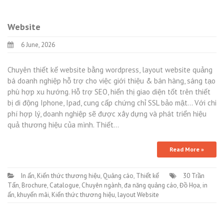
Website
6 June, 2026
Chuyên thiết kế website bằng wordpress, layout website quảng
bá doanh nghiệp hỗ trợ cho việc giới thiệu & bán hàng, sáng tạo
phù hợp xu hướng. Hỗ trợ SEO, hiển thị giao diện tốt trên thiết
bị di động Iphone, Ipad, cung cấp chứng chỉ SSL bảo mật… Với chi
phí hợp lý, doanh nghiệp sẽ được xây dựng và phát triển hiệu
quả thương hiệu của mình. Thiết…
Read More »
In ấn
,
Kiến thức thương hiệu
,
Quảng cáo
,
Thiết kế
30 Trần
Tấn
,
Brochure
,
Catalogue
,
Chuyên ngành
,
đa năng quảng cáo
,
Đồ Họa
,
in
ấn
,
khuyến mãi
,
Kiến thức thương hiệu
,
layout Website