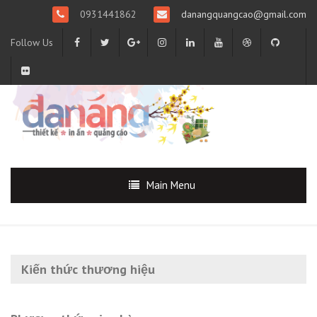
0931441862
danangquangcao@gmail.com
Follow Us
Main Menu
Kiến thức thương hiệu