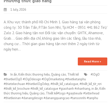
Phương thức giao hàng
1 July, 2026
A. Khu vực thành phố Hồ Chí Minh 1. Giao hàng tại văn phòng
công ty: 30 Trần Tấn, P.Tân Sơn Nhì, Tp.HCM – 0931 441 862 Tel/
Zalo 2. Giao hàng tận nơi Đối tác vận chuyển: GHTK, Ahamove,
Grab. . . Giao đến địa chỉ, không giao lên các tầng, lầu tòa nhà,
chung cư… Thời gian giao hàng tận nơi thêm 2 ngày tính từ
ngày hẹn…
Read More »
In ấn
,
Kiến thức thương hiệu
,
Quảng cáo
,
Thiết kế
#lOgO
#thietkelOgO #lOgOdesign #lOgOmarketing #thietketanphu
#thietekechuan #thietkelOgOdep
,
#thiết_kế_catalogue
,
#thiết_kế_tờ_rơi
#thiết_kế_brochure #thiết_kế_catalogue #giaohanh #nhanhang
,
in ấn
,
Kiến
thức thương hiệu
,
Quảng cáo
,
Thiết kế#logo #giaytieude #letterhead
#thietkeinan #danangdesign #danangquangcao #tansonnhi #tanphu