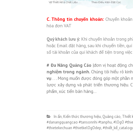
C. Thông tin chuyển khoản:
Chuyển khoản
hóa đơn VAT
Quý khách lưu ý:
Khi chuyển khoản trong phầ
hoặc Email đặt hàng, sau khi chuyển tiền, qu
số tài khoản của quí khách để tiện trong việc
#
Đa Năng Quảng Cáo
|đơn vị hoạt động c
nghiệm trong ngành.
Chúng tôi hiểu rõ ki
vụ
. . . Mong muốn được đóng góp một phần 
lược xây dựng và phát triển thương hiệu. C
phẩm, xúc tiến bán hàng…
In ấn
,
Kiến thức thương hiệu
,
Quảng cáo
,
Thiết 
#danangquangcao #tansonnhi #tanphu
,
#lOgO #thi
#thietekechuan #thietkelOgOdep
,
#thiết_kế_catalog