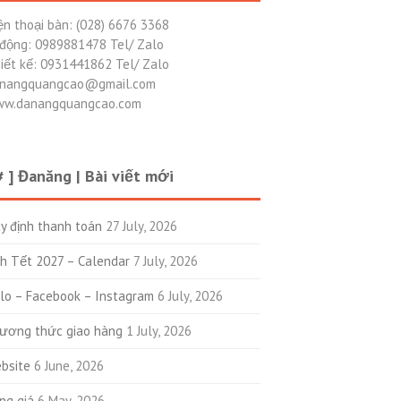
ện thoại bàn: (028) 6676 3368
 động: 0989881478 Tel/ Zalo
iết kế: 0931441862 Tel/ Zalo
nangquangcao@gmail.com
w.danangquangcao.com
# ] Đanăng | Bài viết mới
y định thanh toán
27 July, 2026
ch Tết 2027 – Calendar
7 July, 2026
lo – Facebook – Instagram
6 July, 2026
ương thức giao hàng
1 July, 2026
bsite
6 June, 2026
ng giá
6 May, 2026