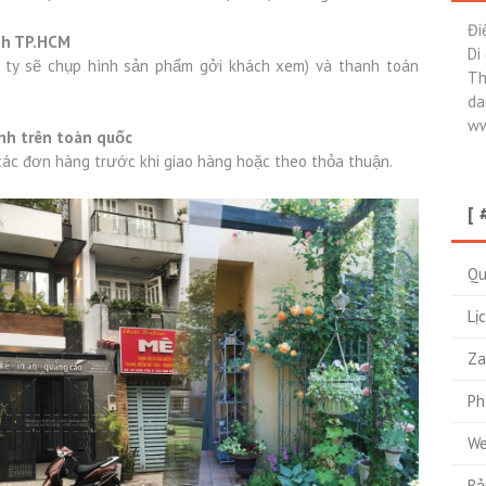
Đi
nh TP.HCM
Di
 ty sẽ chụp hình sản phẩm gởi khách xem) và thanh toán
Th
da
ww
ành trên toàn quốc
ác đơn hàng trước khi giao hàng hoặc theo thỏa thuận.
[ 
Qu
Lị
Za
Ph
We
Bả