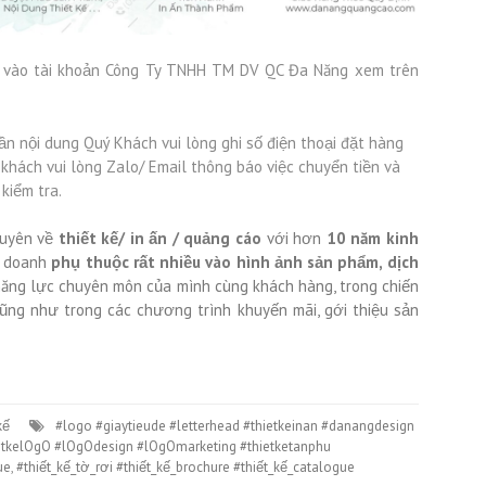
 vào tài khoản Công Ty TNHH TM DV QC Đa Năng xem trên
n nội dung Quý Khách vui lòng ghi số điện thoại đặt hàng
í khách vui lòng Zalo/ Email thông báo việc chuyển tiền và
 kiểm tra.
huyên về
thiết kế/ in ấn /
quảng cáo
với hơn
10 năm kinh
nh doanh
phụ thuộc rất nhiều vào hình ảnh sản phẩm, dịch
năng lực chuyên môn của mình cùng khách hàng, trong chiến
ũng như trong các chương trình khuyến mãi, gới thiệu sản
kế
#logo #giaytieude #letterhead #thietkeinan #danangdesign
etkelOgO #lOgOdesign #lOgOmarketing #thietketanphu
ue
,
#thiết_kế_tờ_rơi #thiết_kế_brochure #thiết_kế_catalogue