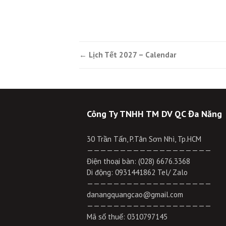
←
Lịch Tết 2027 – Calendar
Post navigation
Công Ty TNHH TM DV QC Đa Năng
30 Trần Tấn, P.Tân Sơn Nhì, Tp.HCM
———————————————————
Điện thoại bàn: (028) 6676.3368
Di động: 0931441862 Tel/ Zalo
———————————————————
danangquangcao@gmail.com
———————————————————
Mã số thuế: 0310797145