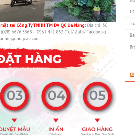
lO
Tờ
n mặt tại Công Ty TNHH TM DV QC Đa Năng:
Địa chỉ: 30
: (028) 6676.3368 – 0931 441 862 (Tel/ Zalo/ Facebook) –
Ba
anangquangcao.com
Br