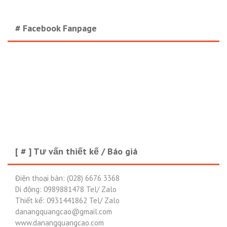
# Facebook Fanpage
[ # ] Tư vấn thiết kế / Báo giá
Điện thoại bàn: (028) 6676 3368
Di động: 0989881478 Tel/ Zalo
Thiết kế: 0931441862 Tel/ Zalo
danangquangcao@gmail.com
www.danangquangcao.com