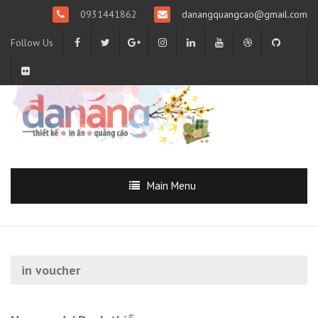
0931441862
danangquangcao@gmail.com
Follow Us
Main Menu
in voucher