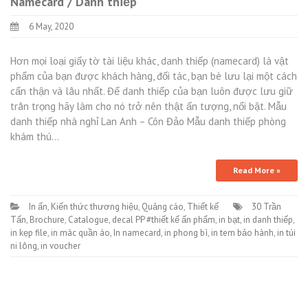
Namecard / Danh thiếp
6 May, 2020
Hơn mọi loại giấy tờ tài liệu khác, danh thiếp (namecard) là vật
phẩm của bạn được khách hàng, đối tác, bạn bè lưu lại một cách
cẩn thận và lâu nhất. Để danh thiếp của bạn luôn được lưu giữ
trân trọng hãy làm cho nó trở nên thật ấn tượng, nổi bật. Mẫu
danh thiếp nhà nghỉ Lan Anh – Côn Đảo Mẫu danh thiếp phòng
khám thú…
Read More »
In ấn
,
Kiến thức thương hiệu
,
Quảng cáo
,
Thiết kế
30 Trần
Tấn
,
Brochure
,
Catalogue
,
decal PP #thiết kế ấn phẩm
,
in bạt
,
in danh thiếp
,
in kẹp file
,
in mác quần áo
,
In namecard
,
in phong bì
,
in tem bảo hành
,
in túi
ni lông
,
in voucher